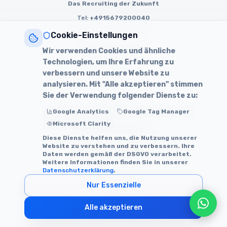
Das Recruiting der Zukunft
Tel:
+4915679200040
Email:
lorenz@nextstephr.de
Cookie-Einstellungen
Über NextStepHR
Wir verwenden Cookies und ähnliche
Technologien, um Ihre Erfahrung zu
Über uns
verbessern und unsere Website zu
Leistungen
analysieren. Mit "Alle akzeptieren" stimmen
Features
Sie der Verwendung folgender Dienste zu:
Testimonials
Kontakt & Demo
Google Analytics
Google Tag Manager
Microsoft Clarity
Weitere Ressourcen
Diese Dienste helfen uns, die Nutzung unserer
Kostenlose KI-Recruitingkanalanalyse
Website zu verstehen und zu verbessern. Ihre
LinkedIn: NextStepHR
Daten werden gemäß der DSGVO verarbeitet.
Weitere Informationen finden Sie in unserer
Datenschutzerklärung
.
Datenschutz
Impressum
AGB
Nur Essenzielle
2023 NextStepHR vertreten durch Lorenz Kopp. Alle Rechte
vorbehalten.
Alle akzeptieren